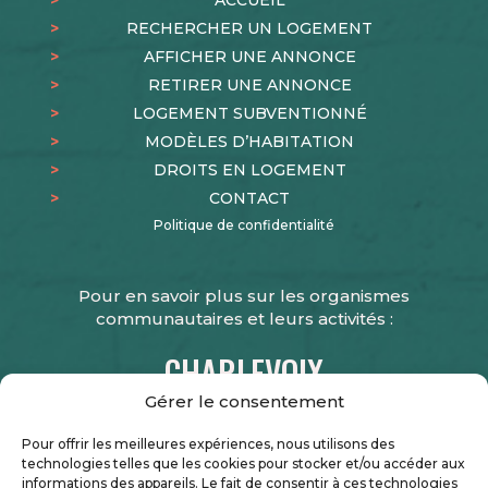
pour
RECHERCHER UN LOGEMENT
les
besoins
AFFICHER UNE ANNONCE
de
RETIRER UNE ANNONCE
l'organisme
LOGEMENT SUBVENTIONNÉ
et
MODÈLES D’HABITATION
de
DROITS EN LOGEMENT
la
Société
CONTACT
d'habitation
Politique de confidentialité
du
Québec.
Pour en savoir plus sur les organismes
communautaires et leurs activités :
CHARLEVOIX
SOCIAL
Gérer le consentement
Pour offrir les meilleures expériences, nous utilisons des
technologies telles que les cookies pour stocker et/ou accéder aux
informations des appareils. Le fait de consentir à ces technologies