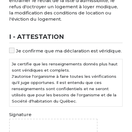
entraîner le retrait de la liste d'admissibilité, le
refus d'octroyer un logement à loyer modique,
la modification des conditions de location ou
l'éviction du logement.
I - ATTESTATION
Je
Je confirme que ma déclaration est véridique.
certifie
que
Je certifie que les renseignements donnés plus haut
les
sont véridiques et complets.
renseignements
J'autorise l'organisme à faire toutes les vérifications
donnés
qu'il juge opportunes. Il est entendu que ces
plus
renseignements sont confidentiels et ne seront
haut
utilisés que pour les besoins de l'organisme et de la
sont
Société d'habitation du Québec.
véridiques
et
Signature
complets.
J'autorise
l'organisme